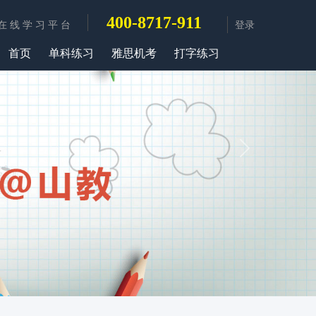
400-8717-911
在 线 学 习 平 台
登录
首页
单科练习
雅思机考
打字练习
Next