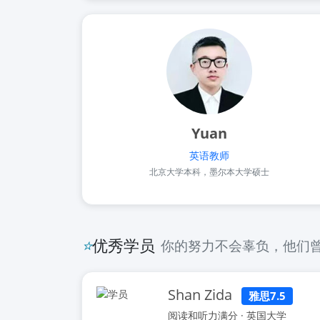
Yuan
英语教师
北京大学本科，墨尔本大学硕士
⭐
优秀学员
你的努力不会辜负，他们
Shan Zida
雅思7.5
阅读和听力满分 · 英国大学