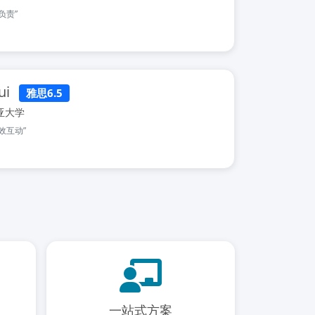
负责”
ui
雅思6.5
亚大学
效互动”
一站式方案