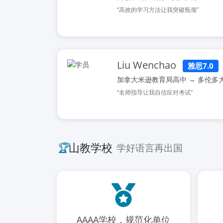
“高效的学习方法让我突破瓶颈”
Liu Wenchao
雅思7.0
加拿大米逊教育局高中 → 多伦多
“名师指导让我自信应对考试”
🏆
山教学校
学好语言再出国
AAAA学校，规范化单位