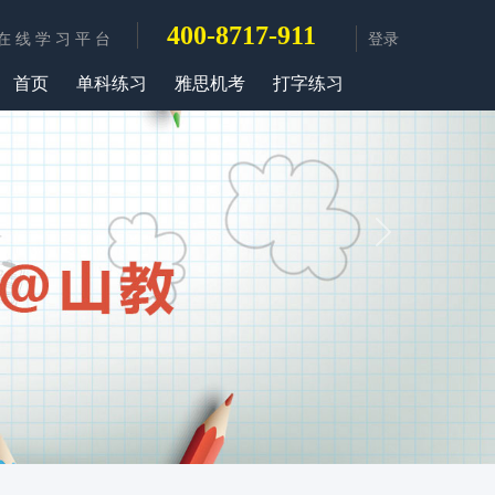
400-8717-911
在 线 学 习 平 台
登录
首页
单科练习
雅思机考
打字练习
Next