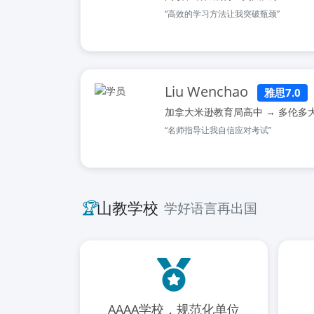
“高效的学习方法让我突破瓶颈”
Liu Wenchao
雅思7.0
加拿大米逊教育局高中 → 多伦多
“名师指导让我自信应对考试”
🏆
山教学校
学好语言再出国
AAAA学校，规范化单位