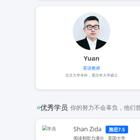
Yuan
英语教师
北京大学本科，墨尔本大学硕士
⭐
优秀学员
你的努力不会辜负，他们
Shan Zida
雅思7.5
阅读和听力满分 · 英国大学