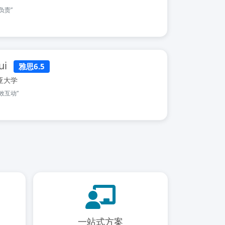
负责”
ui
雅思6.5
亚大学
效互动”
一站式方案